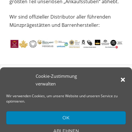
größten Teil unseriösen „Ankaufsstuben“ abhebt.
Wir sind offizieller Distributor aller führenden
Münzprägestätten und Barrenhersteller:
Anlagegold24
Cookie-Zustimmung
verwalten
Ritterbrunnen 1b
38100 Braunschweig
Wir verwenden Cookies, um unsere Website und unseren Service zu
optimieren.
Tel.: 0531 / 25 747 - 123
Fax: 0531 / 25 730 - 189
OK
ABLEHNEN